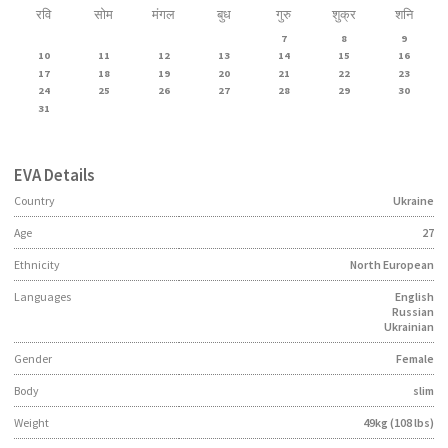
रवि
सोम
मंगल
बुध
गुरु
शुक्र
शनि
7
8
9
10
11
12
13
14
15
16
17
18
19
20
21
22
23
24
25
26
27
28
29
30
31
EVA
Details
Country
Ukraine
Age
27
Ethnicity
North European
Languages
English
Russian
Ukrainian
Gender
Female
Body
slim
Weight
49kg (108 lbs)