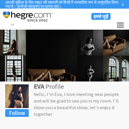
आपकी सुविधा के लिए साइट की सामग्री को हिन्दी में स्वचालित रूप से अनुवादित किया
x
गया है।
अंग्रेजी संस्करण पर वापस जाएं।
हमसे जुड़ें
hegre
livecams
EVA
Profile
hello, I'm Eva, I love meeting new people
and will be glad to see you in my room. I'll
show you a beautiful show, let's enjoy it
together