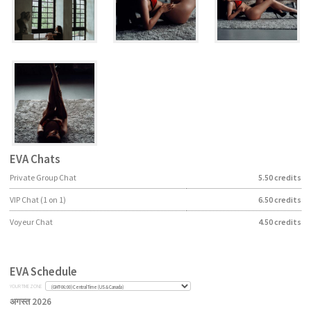
बोली:
БЪЛГАРСКИ
ENGLISH
DANSK
DEUTSCH
ESPAÑOL
FRANÇAIS
INDONESIA
ITALIANO
LATVIEŠU
LIETUVIŲ
NEDERLANDS
EVA
Chats
NORSK
POLSKI
PORTUGUÊS
Private Group Chat
5.50 credits
VIP Chat (1 on 1)
6.50 credits
SUOMI
SVENSKA
TÜRKÇE
Voyeur Chat
4.50 credits
ÍSLENSKA
ΕΛΛΗΝΙΚΆ
हिन्दी
中文
日本語
한국어
EVA
Schedule
YOUR TIME ZONE
अगस्त 2026