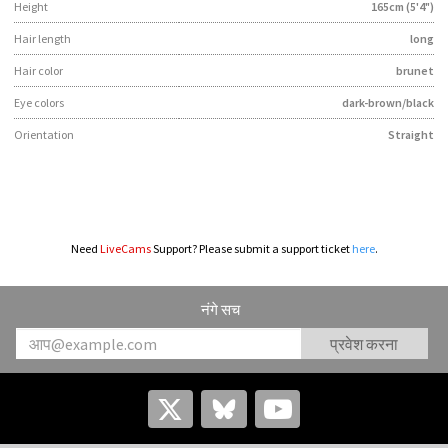
Height
165cm (5'4")
Hair length
long
Hair color
brunet
Eye colors
dark-brown/black
Orientation
Straight
Need
LiveCams
Support? Please submit a support ticket
here
.
नंगे सच