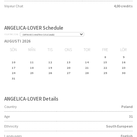
Voyeur Chat
4,00 credits
SPRÅK:
БЪЛГАРСКИ
ENGLISH
ANGELICA-LOVER
Schedule
YOUR TIME ZONE
DANSK
DEUTSCH
ESPAÑOL
AUGUSTI 2026
SÖN
MÅN
TIS
ONS
TOR
FRE
LÖR
FRANÇAIS
INDONESIA
ITALIANO
8
9
10
11
12
13
14
15
16
LATVIEŠU
LIETUVIŲ
NEDERLANDS
17
18
19
20
21
22
23
24
25
26
27
28
29
30
NORSK
POLSKI
PORTUGUÊS
31
SUOMI
SVENSKA
TÜRKÇE
ANGELICA-LOVER
Details
ÍSLENSKA
ΕΛΛΗΝΙΚΆ
हिन्दी
Country
Poland
中文
日本語
한국어
Age
31
Ethnicity
South European
Languages
English