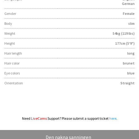
German
Gender
Female
Body
slim
Weight
54kg (119 lbs)
Height
177cm (5'9")
Hair length
long
Hair color
brunet
Eye colors
blue
Orientation
Straight
Need
LiveCams
Support? Please submit a support ticket
here
.
Den nakna sanningen