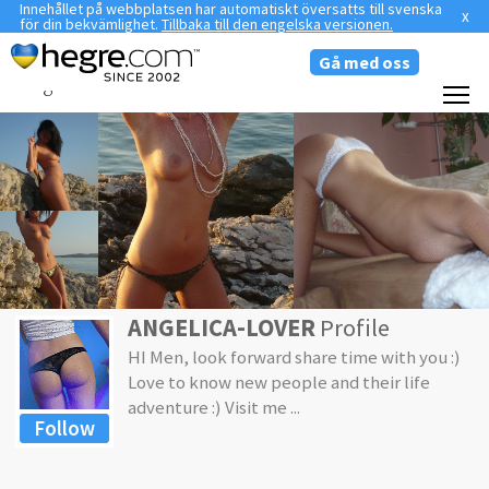
Innehållet på webbplatsen har automatiskt översatts till svenska
x
för din bekvämlighet.
Tillbaka till den engelska versionen.
Gå med oss
hegre
livecams
ANGELICA-LOVER
Profile
HI Men, look forward share time with you :)
Love to know new people and their life
adventure :) Visit me ...